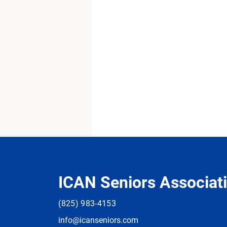
ICAN Seniors Associat
(825) 983-4153
info@ica
n
seniors.com